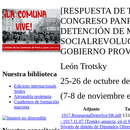
[RESPUESTA DE
CONGRESO PANR
DETENCIÓN DE 
SOCIALREVOLUC
GOBIERNO PROV
León Trotsky
Nuestra biblioteca
25-26 de octubre d
Edicions internacionals
Sedov
(7-8 de noviembre e
Alejandría proletaria
Cuadernos de formación
marxista
Adjunto
T
1917.RespuestaDetenSocSR.pdf
133
‹ 1917.11.07 [Trotsky anuncia, en el S
Sóviets de distrito de Diputados Obre