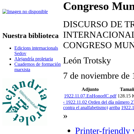
Congreso Mun
DISCURSO DE T
INTERNACIONAL
Nuestra biblioteca
CONGRESO MUN
Edicions internacionals
Sedov
León Trotsky
Alejandría proletaria
Cuadernos de formación
marxista
7 de noviembre de
Adjunto
Tamañ
1922.11.07.EnHonorIC.pdf
128.15
‹ 1922.11.02 Orden del día número 27
contra el analfabetismo)
arriba
1922.1
»
Printer-friendly