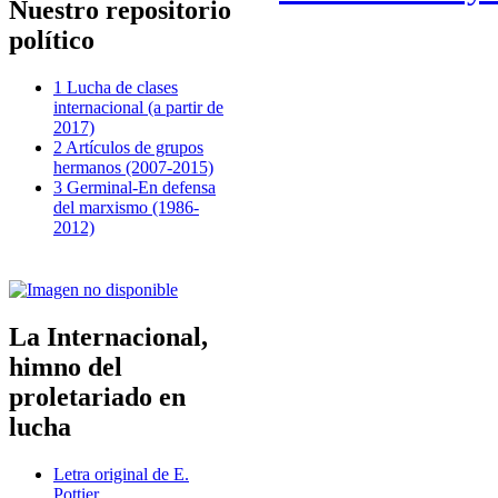
Nuestro repositorio
político
1 Lucha de clases
internacional (a partir de
2017)
2 Artículos de grupos
hermanos (2007-2015)
3 Germinal-En defensa
del marxismo (1986-
2012)
La Internacional,
himno del
proletariado en
lucha
Letra original de E.
Pottier