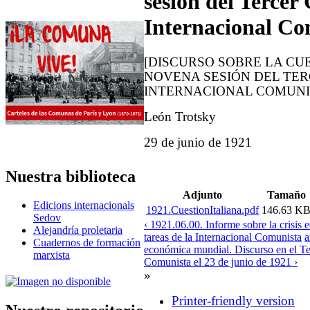
sesión del Tercer
Internacional Co
[DISCURSO SOBRE LA CUE
NOVENA SESIÓN DEL TE
INTERNACIONAL COMUNI
León Trotsky
29 de junio de 1921
Nuestra biblioteca
Adjunto
Tamaño
Edicions internacionals
1921.CuestionItaliana.pdf
146.63 K
Sedov
‹ 1921.06.00. Informe sobre la crisis
Alejandría proletaria
tareas de la Internacional Comunista
a
Cuadernos de formación
económica mundial. Discurso en el Te
marxista
Comunista el 23 de junio de 1921 ›
»
Printer-friendly version