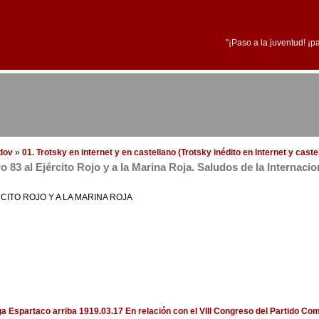
"¡Paso a la juventud! ¡p
edov
»
01. Trotsky en internet y en castellano (Trotsky inédito en Internet y cast
 83 al Ejército Rojo y a la Marina Roja. Saludos de la Internaci
CITO ROJO Y A LA MARINA ROJA
iga Espartaco
arriba
1919.03.17 En relación con el VIII Congreso del Partido Co