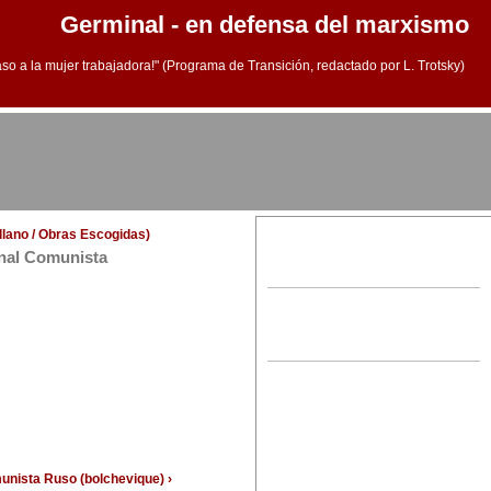
Germinal - en defensa del marxismo
aso a la mujer trabajadora!" (Programa de Transición, redactado por L. Trotsky)
ellano / Obras Escogidas)
onal Comunista
munista Ruso (bolchevique) ›