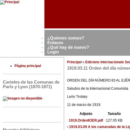
¿Quienes somos?
Enlaces
¿Qué hay de nuevo?
Login
Principal
»
Edicions internacionals S
Página principal
1919.03.11 Orden del día número
ORDEN DEL DÍA NÚMERO 83 AL EJÉR
Carteles de las Comunas de
París y Lyon (1870-1871)
Saludos de la Internacional Comunista
León Trotsky
11 de marzo de 1919
Adjunto
Tamaño
1919.Orden83ER.pdf
127.05 KB
‹ 1919.03.09 A los camaradas de la L