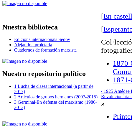
[
En castel
Nuestra biblioteca
[
Esperante
Edicions internacionals Sedov
Col·lecció
Alejandría proletaria
fotografies
Cuadernos de formación marxista
1870-0
Comun
Nuestro repositorio político
1871-0
1 Lucha de clases internacional (a partir de
‹ 1925 Amédée 
2017)
Revolucionària 
2 Artículos de grupos hermanos (2007-2015)
»
3 Germinal-En defensa del marxismo (1986-
2012)
Printe