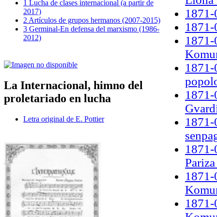
1 Lucha de clases internacional (a partir de
1871-0
2017)
2 Artículos de grupos hermanos (2007-2015)
1871-
3 Germinal-En defensa del marxismo (1986-
2012)
1871-0
Komu
1871-0
popol
La Internacional, himno del
1871-0
proletariado en lucha
Gvard
Letra original de E. Pottier
1871-0
senpa
1871-0
Pariz
1871-0
Komun
1871-0
Komun