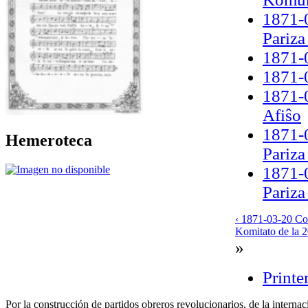
1871-0
Pariz
1871-
1871-0
1871-0
Afiŝo
1871-0
Hemeroteca
Pariz
1871-0
Pariz
‹ 1871-03-20 Con
Komitato de la 2
»
Printe
Por la construcción de partidos obreros revolucionarios, de la internac