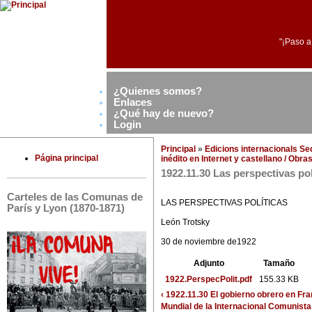
"¡Paso a
¿Quienes somos?
Enlaces
¿Qué hay de nuevo?
Login
Principal
»
Edicions internacionals S
Página principal
inédito en Internet y castellano / Obr
1922.11.30 Las perspectivas pol
Carteles de las Comunas de
LAS PERSPECTIVAS POLÍTICAS
París y Lyon (1870-1871)
León Trotsky
30 de noviembre de1922
Adjunto
Tamaño
1922.PerspecPolit.pdf
155.33 KB
‹ 1922.11.30 El gobierno obrero en Fra
Mundial de la Internacional Comunista