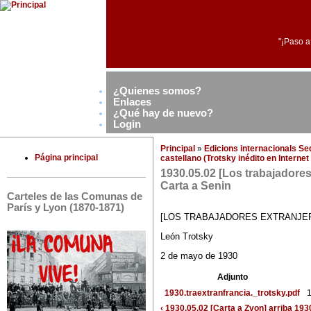
"¡Paso a
¿Quienes somos?
Enlaces
¿Qué hay de nuevo?
Login
Principal
»
Edicions internacionals S
Página principal
castellano (Trotsky inédito en Interne
1930.05.02 [Los trabajadores
Carta a Senin
Carteles de las Comunas de
París y Lyon (1870-1871)
[LOS TRABAJADORES EXTRANJER
León Trotsky
2 de mayo de 1930
Adjunto
1930.traextranfrancia._trotsky.pdf
1
‹ 1930.05.02 [Carta a Zvon]
arriba
1930