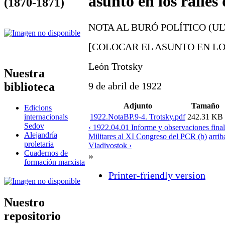
asunto en los raíles 
(1870-1871)
NOTA AL BURÓ POLÍTICO (U
[COLOCAR EL ASUNTO EN LO
León Trotsky
Nuestra
biblioteca
9 de abril de 1922
Adjunto
Tamaño
Edicions
1922.NotaBP.9-4. Trotsky.pdf
242.31 KB
internacionals
Sedov
‹ 1922.04.01 Informe y observaciones fina
Alejandría
Militares al XI Congreso del PCR (b)
arrib
proletaria
Vladivostok ›
Cuadernos de
»
formación marxista
Printer-friendly version
Nuestro
repositorio