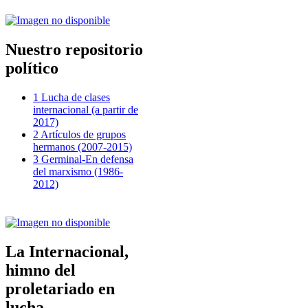
Nuestro repositorio
político
1 Lucha de clases
internacional (a partir de
2017)
2 Artículos de grupos
hermanos (2007-2015)
3 Germinal-En defensa
del marxismo (1986-
2012)
La Internacional,
himno del
proletariado en
lucha