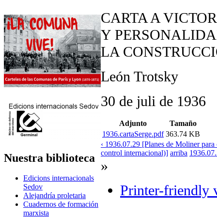
CARTA A VICTO
Y PERSONALIDA
LA CONSTRUCCI
León Trotsky
30 de juli de 1936
Adjunto
Tamaño
1936.cartaSerge.pdf
363.74 KB
‹ 1936.07.29 [Planes de Moliner para 
control internacional)]
arriba
1936.07.
Nuestra biblioteca
»
Edicions internacionals
Printer-friendly 
Sedov
Alejandría proletaria
Cuadernos de formación
marxista