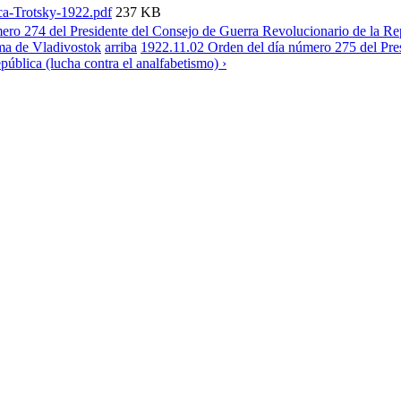
ica-Trotsky-1922.pdf
237 KB
ero 274 del Presidente del Consejo de Guerra Revolucionario de la Repú
ma de Vladivostok
arriba
1922.11.02 Orden del día número 275 del Pre
ública (lucha contra el analfabetismo) ›