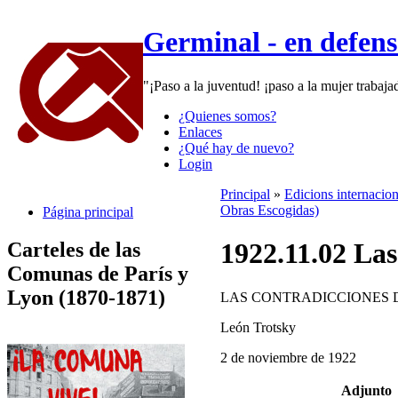
Germinal - en defen
"¡Paso a la juventud! ¡paso a la mujer trabaj
¿Quienes somos?
Enlaces
¿Qué hay de nuevo?
Login
Principal
»
Edicions internacio
Obras Escogidas)
Página principal
1922.11.02 Las 
Carteles de las
Comunas de París y
Lyon (1870-1871)
LAS CONTRADICCIONES D
León Trotsky
2 de noviembre de 1922
Adjunto