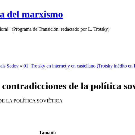
sa del marxismo
adora!" (Programa de Transición, redactado por L. Trotsky)
nals Sedov
»
01. Trotsky en internet y en castellano (Trotsky inédito en I
contradicciones de la política so
E LA POLÍTICA SOVIÉTICA
Tamaño