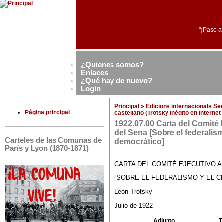
"¡Paso a
¿Quienes somos?
Enlaces
¿Qué hay de nuevo?
Login
Principal
»
Edicions internacionals S
Página principal
castellano (Trotsky inédito en Interne
1922.07.00 Carta del Comité 
del Sena [Sobre el federalis
Carteles de las Comunas de
democrático]
París y Lyon (1870-1871)
CARTA DEL COMITÉ EJECUTIVO A
[SOBRE EL FEDERALISMO Y EL 
León Trotsky
Julio de 1922
Adjunto