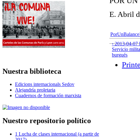
POR UN
E. Abril 
PorUnBalance
‹ 2013-04-07 
Servicio milita
burgués
Print
Nuestra biblioteca
Edicions internacionals Sedov
Alejandría proletaria
Cuadernos de formación marxista
Nuestro repositorio político
1 Lucha de clases internacional (a partir de
2017)