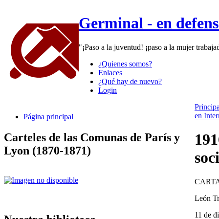
Germinal - en defen
"¡Paso a la juventud! ¡paso a la mujer trabaj
¿Quienes somos?
Enlaces
¿Qué hay de nuevo?
Login
Principa
en Inter
Página principal
191
Carteles de las Comunas de París y
Lyon (1870-1871)
soc
CARTA
León Tr
11 de d