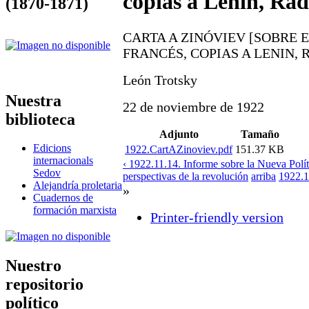
copias a Lenin, Rád
(1870-1871)
CARTA A ZINÓVIEV [SOBRE 
FRANCÉS, COPIAS A LENIN, 
León Trotsky
Nuestra
22 de noviembre de 1922
biblioteca
Adjunto
Tamaño
Edicions
1922.CartAZinoviev.pdf
151.37 KB
internacionals
‹ 1922.11.14. Informe sobre la Nueva Polít
Sedov
perspectivas de la revolución
arriba
1922.1
Alejandría proletaria
»
Cuadernos de
formación marxista
Printer-friendly version
Nuestro
repositorio
político