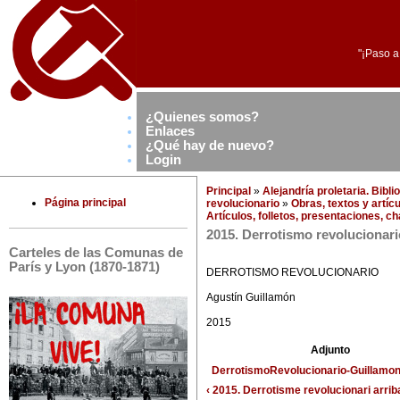
"¡Paso a
¿Quienes somos?
Enlaces
¿Qué hay de nuevo?
Login
Principal
»
Alejandría proletaria. Bibl
Página principal
revolucionario
»
Obras, textos y artíc
Artículos, folletos, presentaciones, c
2015. Derrotismo revolucionari
Carteles de las Comunas de
París y Lyon (1870-1871)
DERROTISMO REVOLUCIONARIO
Agustín Guillamón
2015
Adjunto
DerrotismoRevolucionario-Guillamon
‹ 2015. Derrotisme revolucionari
arrib