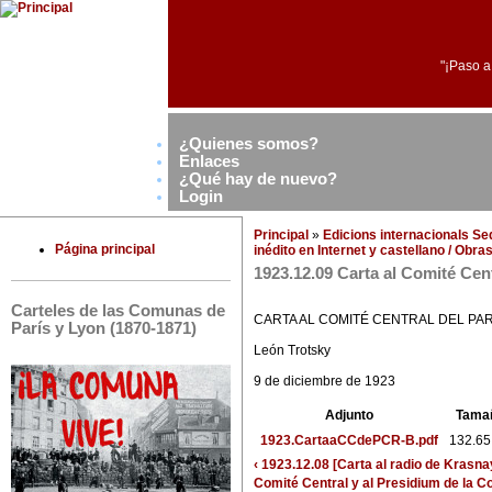
"¡Paso a
¿Quienes somos?
Enlaces
¿Qué hay de nuevo?
Login
Principal
»
Edicions internacionals S
Página principal
inédito en Internet y castellano / Obr
1923.12.09 Carta al Comité Cen
Carteles de las Comunas de
CARTA AL COMITÉ CENTRAL DEL PA
París y Lyon (1870-1871)
León Trotsky
9 de diciembre de 1923
Adjunto
Tama
1923.CartaaCCdePCR-B.pdf
132.65
‹ 1923.12.08 [Carta al radio de Krasn
Comité Central y al Presidium de la Co