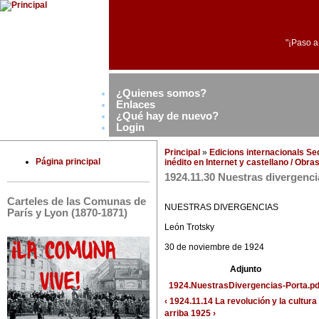
"¡Paso a
¿Quienes somos?
Enlaces
¿Qué hay de nuevo?
Login
Principal
»
Edicions internacionals S
Página principal
inédito en Internet y castellano / Obr
1924.11.30 Nuestras diverge
Carteles de las Comunas de
NUESTRAS DIVERGENCIAS
París y Lyon (1870-1871)
León Trotsky
30 de noviembre de 1924
Adjunto
1924.NuestrasDivergencias-Porta.pd
‹ 1924.11.14 La revolución y la cultura
arriba
1925 ›