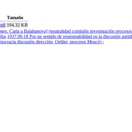
Tamaño
pdf
194.32 KB
ones. Carta a Balabanova] (neutralidad comisión investigación proces
riba
1937.09.18 Por un sentido de responsabilidad en la discusión partid
ocracia discusión dirección, Oehler, procesos Moscú) ›