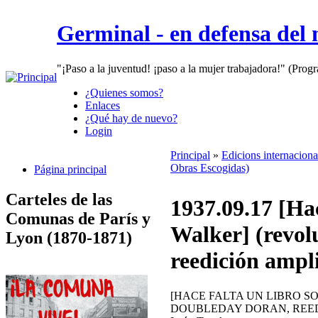
Germinal - en defensa del
"¡Paso a la juventud! ¡paso a la mujer trabajadora!" (Prog
¿Quienes somos?
Enlaces
¿Qué hay de nuevo?
Login
Principal
»
Edicions internacion
Obras Escogidas)
Página principal
Carteles de las
1937.09.17 [Hac
Comunas de París y
Walker] (revol
Lyon (1870-1871)
reedición ampl
[HACE FALTA UN LIBRO S
DOUBLEDAY DORAN, REED