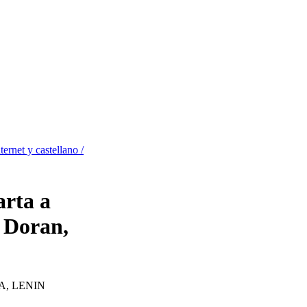
ternet y castellano /
arta a
 Doran,
A, LENIN