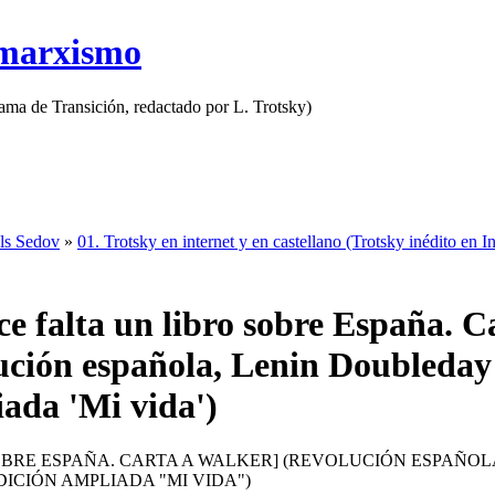
 marxismo
rama de Transición, redactado por L. Trotsky)
als Sedov
»
01. Trotsky en internet y en castellano (Trotsky inédito en In
e falta un libro sobre España. C
ución española, Lenin Doubleday
iada 'Mi vida')
OBRE ESPAÑA. CARTA A WALKER] (REVOLUCIÓN ESPAÑOL
ICIÓN AMPLIADA "MI VIDA")