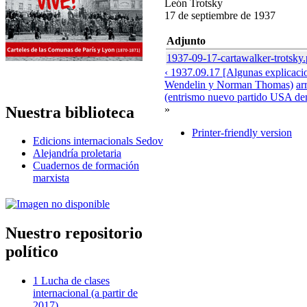
León Trotsky
17 de septiembre de 1937
Adjunto
1937-09-17-cartawalker-trotsky.
‹ 1937.09.17 [Algunas explicaci
Wendelin y Norman Thomas)
ar
(entrismo nuevo partido USA dem
Nuestra biblioteca
»
Printer-friendly version
Edicions internacionals Sedov
Alejandría proletaria
Cuadernos de formación
marxista
Nuestro repositorio
político
1 Lucha de clases
internacional (a partir de
2017)