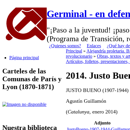
Germinal - en defe
"¡Paso a la juventud! ¡paso
(Programa de Transición, r
¿Quienes somos?
Enlaces
¿Qué hay de
Principal
»
Alejandría proletaria. 
revolucionario
»
Obras, textos y a
Página principal
Artículos, folletos, presentaciones,
Carteles de las
2014. Justo Bue
Comunas de París y
Lyon (1870-1871)
JUSTO BUENO (1907-1944)
Agustín Guillamón
(
Catalunya
, enero 2014)
Adjunto
Nuestra biblioteca
JustoBueno-1907-1944-Guillamon