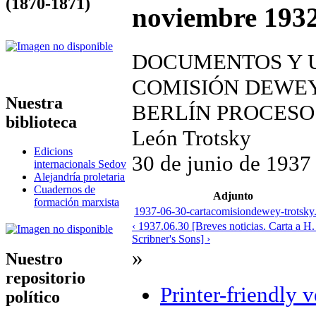
(1870-1871)
noviembre 1932
DOCUMENTOS Y U
COMISIÓN DEWEY
Nuestra
BERLÍN PROCESO
biblioteca
León Trotsky
Edicions
30 de junio de 1937
internacionals Sedov
Alejandría proletaria
Cuadernos de
Adjunto
formación marxista
1937-06-30-cartacomisiondewey-trotsky
‹ 1937.06.30 [Breves noticias. Carta a 
Scribner's Sons] ›
»
Nuestro
repositorio
Printer-friendly 
político