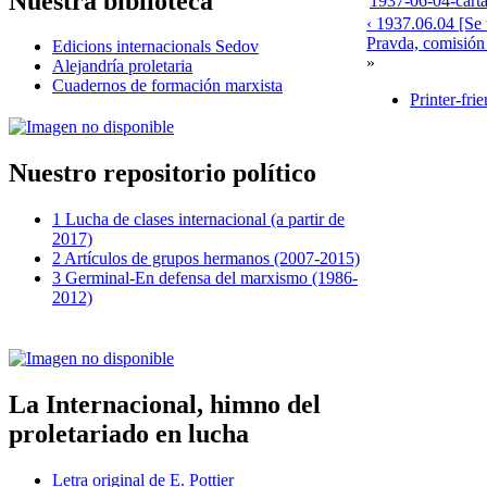
Nuestra biblioteca
1937-06-04-cartal
‹ 1937.06.04 [Se 
Pravda, comisió
Edicions internacionals Sedov
»
Alejandría proletaria
Cuadernos de formación marxista
Printer-fri
Nuestro repositorio político
1 Lucha de clases internacional (a partir de
2017)
2 Artículos de grupos hermanos (2007-2015)
3 Germinal-En defensa del marxismo (1986-
2012)
La Internacional, himno del
proletariado en lucha
Letra original de E. Pottier