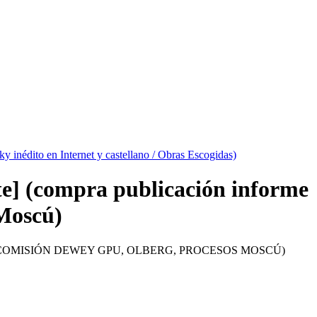
sky inédito en Internet y castellano / Obras Escogidas)
tte] (compra publicación informe
Moscú)
 COMISIÓN DEWEY GPU, OLBERG, PROCESOS MOSCÚ)