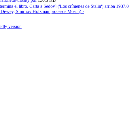
afollette-trotsky.pdf
150.3 KB
termina el libro. Carta a Sedov] ('Los crímenes de Stalin')
arriba
1937.06
n Dewey, Smirnov Holzman procesos Moscú) ›
endly version