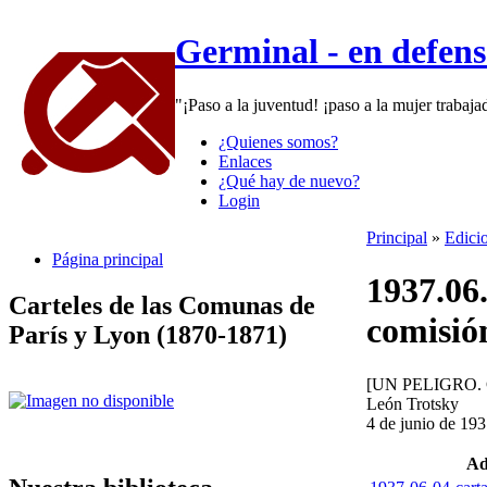
Germinal - en defen
"¡Paso a la juventud! ¡paso a la mujer trabaj
¿Quienes somos?
Enlaces
¿Qué hay de nuevo?
Login
Principal
»
Edici
Página principal
1937.06
Carteles de las Comunas de
comisió
París y Lyon (1870-1871)
[UN PELIGRO
León Trotsky
4 de junio de 19
Ad