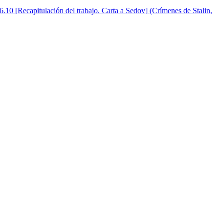
.10 [Recapitulación del trabajo. Carta a Sedov] (Crímenes de Stalin,