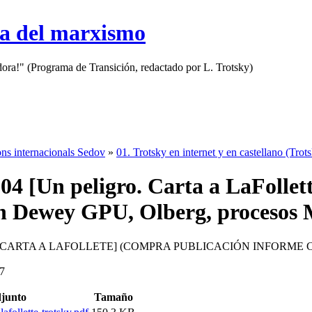
sa del marxismo
adora!" (Programa de Transición, redactado por L. Trotsky)
ons internacionals Sedov
»
01. Trotsky en internet y en castellano (Trot
.04 [Un peligro. Carta a LaFolle
n Dewey GPU, Olberg, procesos 
. CARTA A LAFOLLETE] (COMPRA PUBLICACIÓN INFORME
37
junto
Tamaño