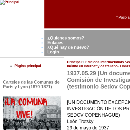
"¡Paso a
¿Quienes somos?
Enlaces
¿Qué hay de nuevo?
Login
Principal
»
Edicions internacionals S
Página principal
inédito en Internet y castellano / Obr
1937.05.29 [Un docume
Comisión de Investiga
Carteles de las Comunas de
(testimonio Sedov Co
París y Lyon (1870-1871)
[UN DOCUMENTO EXCEPCIO
INVESTIGACIÓN DE LOS P
SEDOV COPENHAGUE)
León Trotsky
29 de mayo de 1937