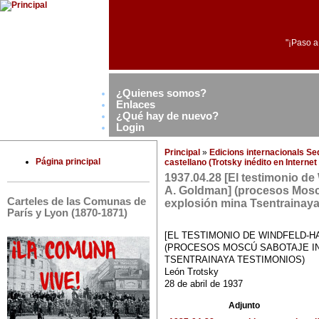
"¡Paso a
¿Quienes somos?
Enlaces
¿Qué hay de nuevo?
Login
Principal
»
Edicions internacionals S
Página principal
castellano (Trotsky inédito en Interne
1937.04.28 [El testimonio de
A. Goldman] (procesos Moscú
Carteles de las Comunas de
explosión mina Tsentrainaya
París y Lyon (1870-1871)
[EL TESTIMONIO DE WINDFELD-H
(PROCESOS MOSCÚ SABOTAJE IN
TSENTRAINAYA TESTIMONIOS)
León Trotsky
28 de abril de 1937
Adjunto