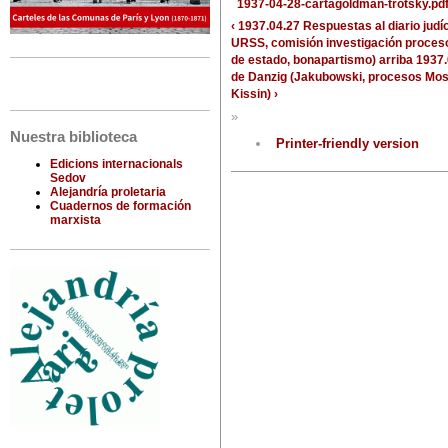
1937-04-28-cartagoldman-trotsky.pd
‹ 1937.04.27 Respuestas al diario judío
URSS, comisión investigación proceso
de estado, bonapartismo)
arriba
1937.
de Danzig (Jakubowski, procesos Mo
Kissin) ›
»
Nuestra biblioteca
Printer-friendly version
Edicions internacionals
Sedov
Alejandría proletaria
Cuadernos de formación
marxista