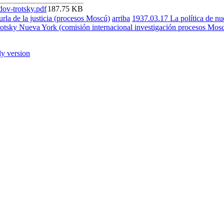
dov-trotsky.pdf
187.75 KB
rla de la justicia (procesos Moscú)
arriba
1937.03.17 La política de nu
otsky Nueva York (comisión internacional investigación procesos Mosc
ly version