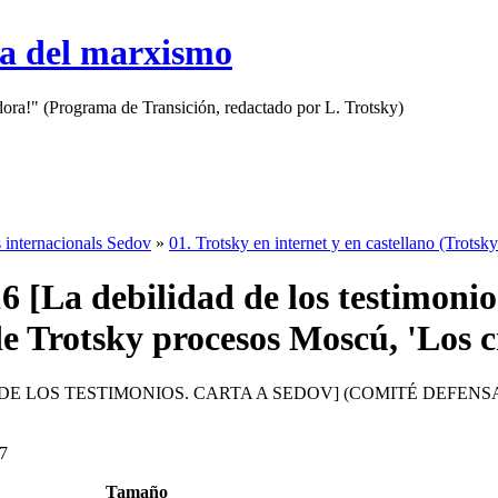
sa del marxismo
adora!" (Programa de Transición, redactado por L. Trotsky)
 internacionals Sedov
»
01. Trotsky en internet y en castellano (Trotsky
6 [La debilidad de los testimoni
e Trotsky procesos Moscú, 'Los c
 DE LOS TESTIMONIOS. CARTA A SEDOV] (COMITÉ DEFEN
7
Tamaño