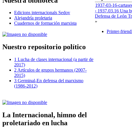
Nuestra biblioteca
1937-03-16-cartase
‹ 1937.03.16 Una bu
Edicions internacionals Sedov
Defensa de León Tr
Alejandría proletaria
»
Cuadernos de formación marxista
Printer-friend
Nuestro repositorio político
1 Lucha de clases internacional (a partir de
2017)
2 Artículos de grupos hermanos (2007-
2015)
3 Germinal-En defensa del marxismo
(1986-2012)
La Internacional, himno del
proletariado en lucha