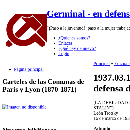
Germinal - en defen
"¡Paso a la juventud! ¡paso a la mujer trabaj
¿Quienes somos?
Enlaces
¿Qué hay de nuevo?
Login
Principal
»
Edicions
Página principal
1937.03.1
Carteles de las Comunas de
defensa d
París y Lyon (1870-1871)
[LA DEBILIDAD
STALIN")
León Trotsky
16 de marzo de 193
Adjunto