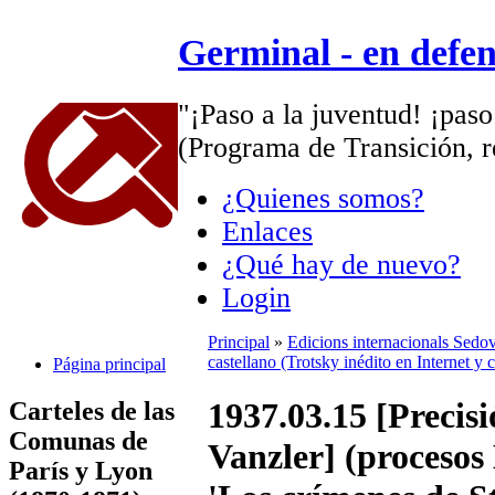
Germinal - en defe
"¡Paso a la juventud! ¡paso
(Programa de Transición, r
¿Quienes somos?
Enlaces
¿Qué hay de nuevo?
Login
Principal
»
Edicions internacionals Sedo
castellano (Trotsky inédito en Internet y 
Página principal
1937.03.15 [Precisi
Carteles de las
Comunas de
Vanzler] (proces
París y Lyon