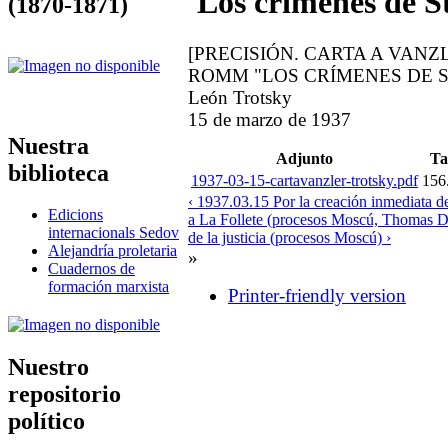
'Los crímenes de St
(1870-1871)
[PRECISIÓN. CARTA A VAN
ROMM "LOS CRÍMENES DE S
León Trotsky
15 de marzo de 1937
Nuestra
Adjunto
T
biblioteca
1937-03-15-cartavanzler-trotsky.pdf
156
‹ 1937.03.15 Por la creación inmediata d
Edicions
a La Follete (procesos Moscú, Thomas 
internacionals Sedov
de la justicia (procesos Moscú) ›
Alejandría proletaria
»
Cuadernos de
formación marxista
Printer-friendly version
Nuestro
repositorio
político