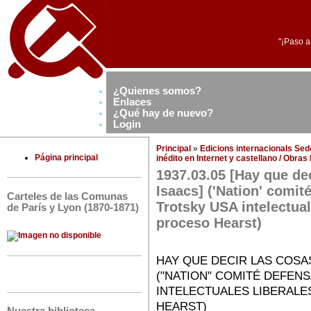
"¡Paso a
¿Quienes somos?
Enlaces
¿Qué hay de nuevo?
Login
Principal
»
Edicions internacionals Se
Página principal
inédito en Internet y castellano / Obra
1937.03.05 [Hay que de
Isaacs] ('Nation' comi
Carteles de las Comunas
Trotsky USA intelectual
de París y Lyon (1870-1871)
proceso Hearst)
HAY QUE DECIR LAS COSA
("NATION" COMITÉ DEFE
INTELECTUALES LIBERALE
HEARST)