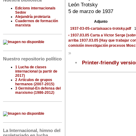
Nuestra biblioteca
León Trotsky
Edicions internacionals
5 de marzo de 1937
Sedov
Alejandría proletaria
Cuadernos de formación
Adjunto
marxista
1937-03-05-cartaisaacs-trotsky.pdf
1
‹ 1937.03.05 Carta a Victor Serge [sobr
arriba
1937.03.05 [Hay que trabajar con
comisión investigación procesos Mosc
»
Nuestro repositorio político
Printer-friendly versi
1 Lucha de clases
internacional (a partir de
2017)
2 Artículos de grupos
hermanos (2007-2015)
3 Germinal-En defensa del
marxismo (1986-2012)
La Internacional, himno del
proletariado en lucha