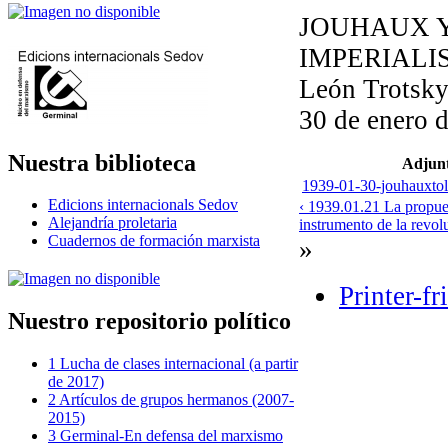
JOUHAUX 
IMPERIALI
León Trotsk
30 de enero 
Nuestra biblioteca
Adjun
1939-01-30-jouhauxtol
Edicions internacionals Sedov
‹ 1939.01.21 La propues
Alejandría proletaria
instrumento de la revol
Cuadernos de formación marxista
»
Printer-fr
Nuestro repositorio político
1 Lucha de clases internacional (a partir
de 2017)
2 Artículos de grupos hermanos (2007-
2015)
3 Germinal-En defensa del marxismo