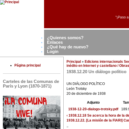
"¡Paso a
¿Quienes somos?
Enlaces
¿Qué hay de nuevo?
Login
Principal
»
Edicions internacionals S
Página principal
inédito en Internet y castellano / Obr
1938.12.20 Un diálogo político
Carteles de las Comunas de
UN DIÁLOGO POLÍTICO
París y Lyon (1870-1871)
León Trotsky
20 de diciembre de 1938
Adjunto
Ta
1938-12-20-dialogo-trotsky.pdf
189.
‹ 1938.12.18 Se acerca la hora de la de
1938.12.22. [La misión de la FIARI] Car
»