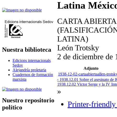
Latina Méxic
CARTA ABIERTA
(FALSIFICACIÓ
LATINA)
León Trotsky
Nuestra biblioteca
2 de diciembre de
Edicions internacionals
Sedov
Adjunto
Alejandría proletaria
1938-12-02-cartaabiertaallen-trotsk
Cuadernos de formación
marxista
‹ 1938.12.01 Sobre el asesinato de
1938.12.02 Victor Serge y la IV Inte
»
Nuestro repositorio
Printer-friendly
político