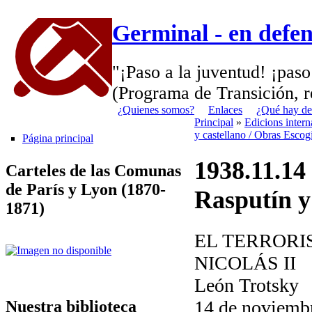
Germinal - en defe
"¡Paso a la juventud! ¡paso
(Programa de Transición, r
¿Quienes somos?
Enlaces
¿Qué hay de
Principal
»
Edicions inter
y castellano / Obras Escog
Página principal
1938.11.14 
Carteles de las Comunas
de París y Lyon (1870-
Rasputín y
1871)
EL TERRORI
NICOLÁS II
León Trotsky
14 de noviemb
Nuestra biblioteca