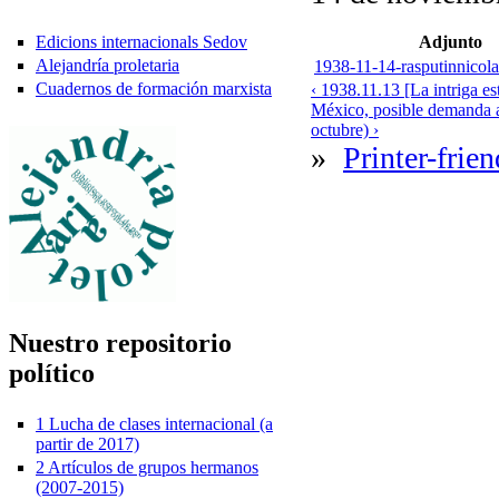
Edicions internacionals Sedov
Adjunto
Alejandría proletaria
1938-11-14-rasputinnicola
Cuadernos de formación marxista
‹ 1938.11.13 [La intriga e
México, posible demanda a
octubre) ›
»
Printer-frie
Nuestro repositorio
político
1 Lucha de clases internacional (a
partir de 2017)
2 Artículos de grupos hermanos
(2007-2015)