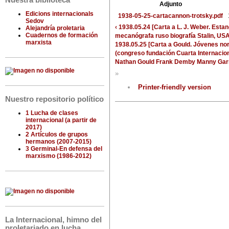
Nuestra biblioteca
Adjunto
Edicions internacionals
1938-05-25-cartacannon-trotsky.pdf
Sedov
‹ 1938.05.24 [Carta a L. J. Weber. Estan
Alejandría proletaria
Cuadernos de formación
mecanógrafa ruso biografía Stalin, USA
marxista
1938.05.25 [Carta a Gould. Jóvenes n
(congreso fundación Cuarta Internacion
Nathan Gould Frank Demby Manny Garre
»
Printer-friendly version
Nuestro repositorio político
1 Lucha de clases
internacional (a partir de
2017)
2 Artículos de grupos
hermanos (2007-2015)
3 Germinal-En defensa del
marxismo (1986-2012)
La Internacional, himno del
proletariado en lucha