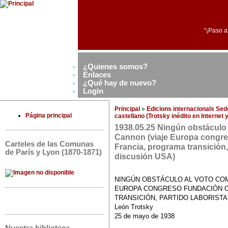
"¡Paso a
¿Quienes somos?
Enlaces
¿Qué hay de nuevo?
Login
Principal
»
Edicions internacionals Se
Página principal
castellano (Trotsky inédito en Internet
1938.05.25 Ningún obstáculo 
Cannon (viaje Europa congre
Carteles de las Comunas
Francia, programa transición, 
de París y Lyon (1870-1871)
discusión USA)
NINGÚN OBSTÁCULO AL VOTO COM
EUROPA CONGRESO FUNDACIÓN C
TRANSICIÓN, PARTIDO LABORISTA
León Trotsky
25 de mayo de 1938