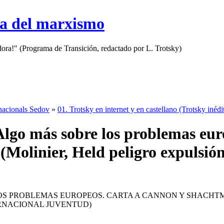
sa del marxismo
adora!" (Programa de Transición, redactado por L. Trotsky)
rnacionals Sedov
»
01. Trotsky en internet y en castellano (Trotsky inédi
Algo más sobre los problemas eu
Molinier, Held peligro expulsión
S PROBLEMAS EUROPEOS. CARTA A CANNON Y SHACHTM
RNACIONAL JUVENTUD)