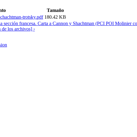
nto
Tamaño
chachtman-trotsky.pdf
180.42 KB
 la sección francesa. Carta a Cannon y Shachtman (PCI POI Molinier co
 de los archivos] ›
sion