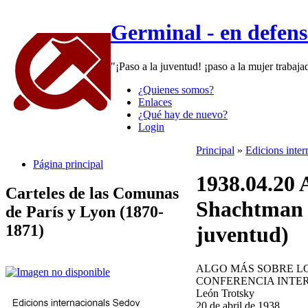
Germinal - en defen
"¡Paso a la juventud! ¡paso a la mujer trabaj
¿Quienes somos?
Enlaces
¿Qué hay de nuevo?
Login
Principal
»
Edicions inte
Página principal
1938.04.20 
Carteles de las Comunas
Shachtman (
de París y Lyon (1870-
1871)
juventud)
ALGO MÁS SOBRE LO
CONFERENCIA INTE
León Trotsky
20 de abril de 1938