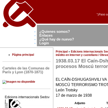
"¡Paso a
¿Quienes somos?
Enlaces
¿Qué hay de nuevo?
Login
Principal
»
Edicions internacionals S
Página principal
inédito en Internet y castellano / Obr
1938.03.17 El Caín-Dshu
procesos Moscú terro
Carteles de las Comunas de
París y Lyon (1870-1871)
EL CAÍN-DSHUGASHVILI VA
MOSCÚ TERRORISMO TRO
León Trotsky
17 de marzo de 1938
Adjunto
T