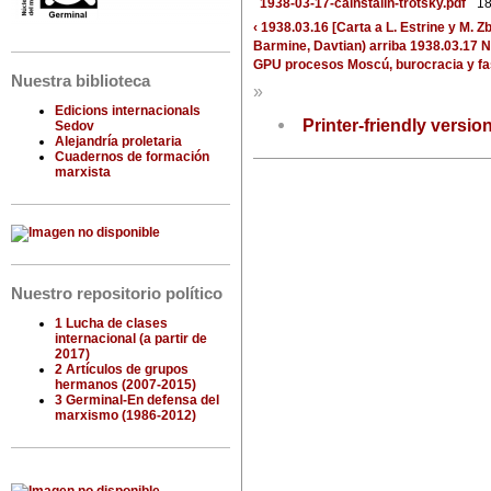
1938-03-17-cainstalin-trotsky.pdf
18
‹ 1938.03.16 [Carta a L. Estrine y M. Z
Barmine, Davtian)
arriba
1938.03.17 N
GPU procesos Moscú, burocracia y fa
Nuestra biblioteca
»
Edicions internacionals
Printer-friendly versio
Sedov
Alejandría proletaria
Cuadernos de formación
marxista
Nuestro repositorio político
1 Lucha de clases
internacional (a partir de
2017)
2 Artículos de grupos
hermanos (2007-2015)
3 Germinal-En defensa del
marxismo (1986-2012)