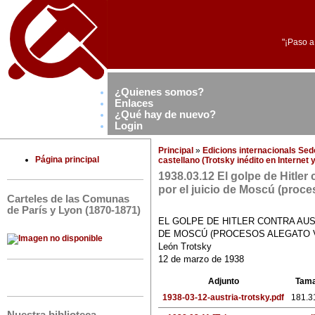
"¡Paso a
¿Quienes somos?
Enlaces
¿Qué hay de nuevo?
Login
Principal
»
Edicions internacionals Se
Página principal
castellano (Trotsky inédito en Internet
1938.03.12 El golpe de Hitler
por el juicio de Moscú (proc
Carteles de las Comunas
de París y Lyon (1870-1871)
EL GOLPE DE HITLER CONTRA AUS
DE MOSCÚ (PROCESOS ALEGATO 
León Trotsky
12 de marzo de 1938
Adjunto
Tam
1938-03-12-austria-trotsky.pdf
181.3