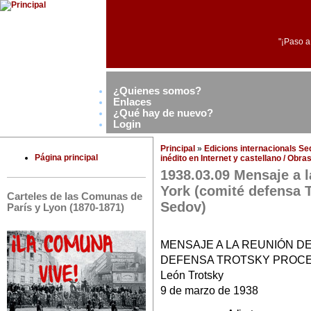
"¡Paso a
¿Quienes somos?
Enlaces
¿Qué hay de nuevo?
Login
Principal
»
Edicions internacionals S
Página principal
inédito en Internet y castellano / Obr
1938.03.09 Mensaje a l
York (comité defensa 
Carteles de las Comunas de
Sedov)
París y Lyon (1870-1871)
MENSAJE A LA REUNIÓN D
DEFENSA TROTSKY PROCE
León Trotsky
9 de marzo de 1938