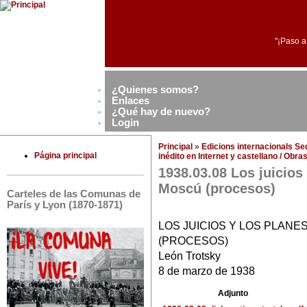
"¡Paso a
¿Quienes somos?
Enlaces
¿Qué hay de nuevo?
Login
Principal
»
Edicions internacionals S
Página principal
inédito en Internet y castellano / Obr
1938.03.08 Los juicios
Moscú (procesos)
Carteles de las Comunas de
París y Lyon (1870-1871)
LOS JUICIOS Y LOS PLAN
(PROCESOS)
León Trotsky
8 de marzo de 1938
Adjunto