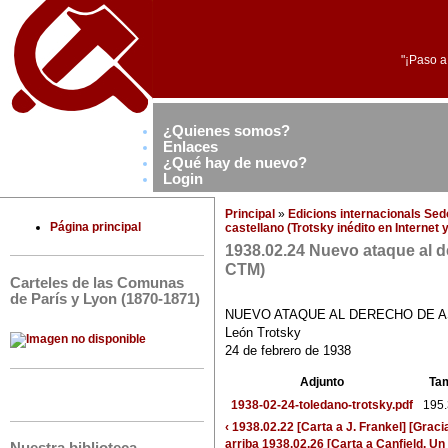
"¡Paso a
¿Quienes somos?
Enlaces
¿Qué hay de nuevo?
Login
Principal
»
Edicions internacionals Se
Página principal
castellano (Trotsky inédito en Internet
1938.02.24 Nuevo ataque al d
CTM)
Carteles de las Comunas
de París y Lyon (1870-1871)
NUEVO ATAQUE AL DERECHO DE A
León Trotsky
24 de febrero de 1938
Adjunto
Ta
1938-02-24-toledano-trotsky.pdf
195.
‹ 1938.02.22 [Carta a J. Frankel] [Gra
arriba
1938.02.26 [Carta a Canfield. Un 