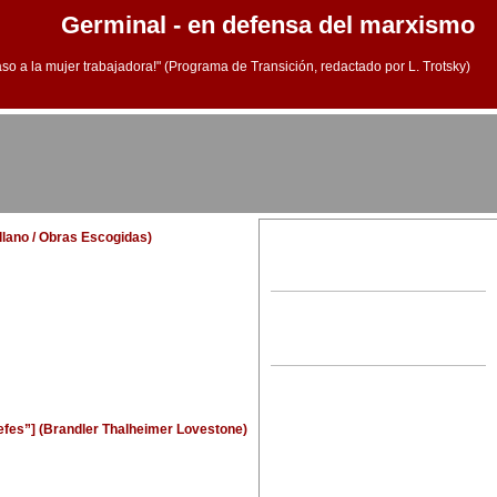
Germinal - en defensa del marxismo
aso a la mujer trabajadora!" (Programa de Transición, redactado por L. Trotsky)
ellano / Obras Escogidas)
jefes”] (Brandler Thalheimer Lovestone)