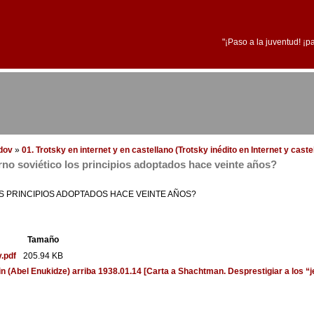
"¡Paso a la juventud! ¡p
edov
»
01. Trotsky en internet y en castellano (Trotsky inédito en Internet y cast
rno soviético los principios adoptados hace veinte años?
OS PRINCIPIOS ADOPTADOS HACE VEINTE AÑOS?
Tamaño
.pdf
205.94 KB
in (Abel Enukidze)
arriba
1938.01.14 [Carta a Shachtman. Desprestigiar a los “