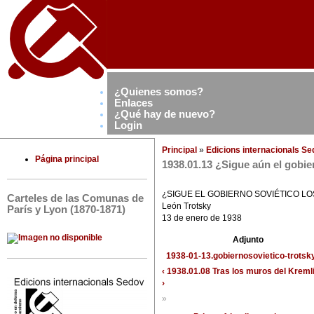
¿Quienes somos?
Enlaces
¿Qué hay de nuevo?
Login
Principal
»
Edicions internacionals S
Página principal
1938.01.13 ¿Sigue aún el gobie
¿SIGUE EL GOBIERNO SOVIÉTICO L
Carteles de las Comunas de
León Trotsky
París y Lyon (1870-1871)
13 de enero de 1938
Adjunto
1938-01-13.gobiernosovietico-trotsky
‹ 1938.01.08 Tras los muros del Kreml
›
»