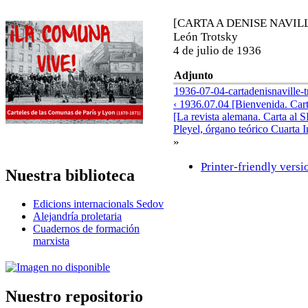
[CARTA A DENISE NAVIL
León Trotsky
4 de julio de 1936
Adjunto
1936-07-04-cartadenisnaville-t
‹ 1936.07.04 [Bienvenida. Car
[La revista alemana. Carta al S
Pleyel, órgano teórico Cuarta I
»
Printer-friendly versi
Nuestra biblioteca
Edicions internacionals Sedov
Alejandría proletaria
Cuadernos de formación
marxista
Nuestro repositorio