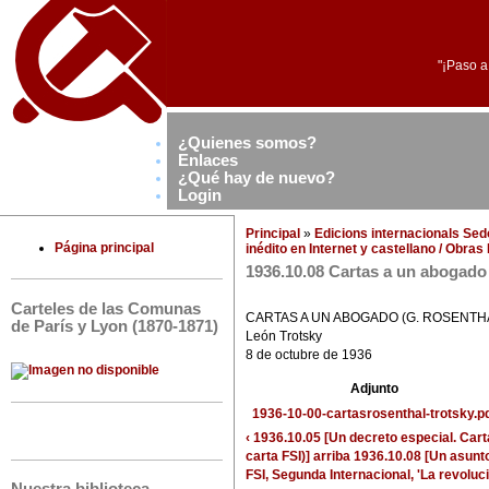
"¡Paso a
¿Quienes somos?
Enlaces
¿Qué hay de nuevo?
Login
Principal
»
Edicions internacionals Se
Página principal
inédito en Internet y castellano / Obra
1936.10.08 Cartas a un abogado 
Carteles de las Comunas
CARTAS A UN ABOGADO (G. ROSENTH
de París y Lyon (1870-1871)
León Trotsky
8 de octubre de 1936
Adjunto
1936-10-00-cartasrosenthal-trotsky.p
‹ 1936.10.05 [Un decreto especial. Cart
carta FSI)]
arriba
1936.10.08 [Un asunto
FSI, Segunda Internacional, 'La revoluci