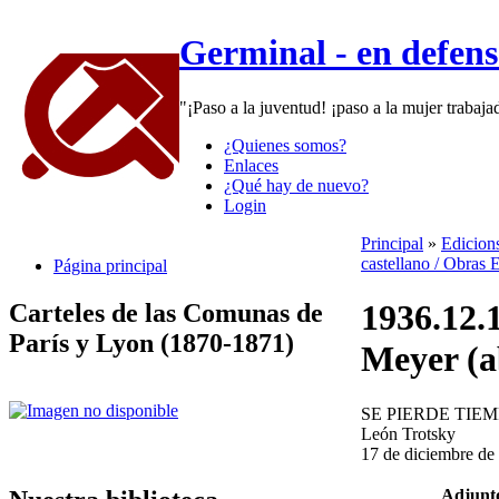
Germinal - en defen
"¡Paso a la juventud! ¡paso a la mujer trabaj
¿Quienes somos?
Enlaces
¿Qué hay de nuevo?
Login
Principal
»
Edicion
castellano / Obras 
Página principal
1936.12.1
Carteles de las Comunas de
París y Lyon (1870-1871)
Meyer (a
SE PIERDE TIE
León Trotsky
17 de diciembre de
Adjunt