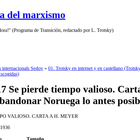
sa del marxismo
adora!" (Programa de Transición, redactado por L. Trotsky)
s internacionals Sedov
»
01. Trotsky en internet y en castellano (Trotsky
Escogidas)
7 Se pierde tiempo valioso. Cart
bandonar Noruega lo antes posib
MPO VALIOSO. CARTA A H. MEYER
 1936
o
Tamaño