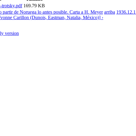
trotsky.pdf
169.79 KB
 partir de Noruega lo antes posible. Carta a H. Meyer
arriba
1936.12.1
Yvonne Carillon (Dunois, Eastman, Natalia, México)] ›
dly version