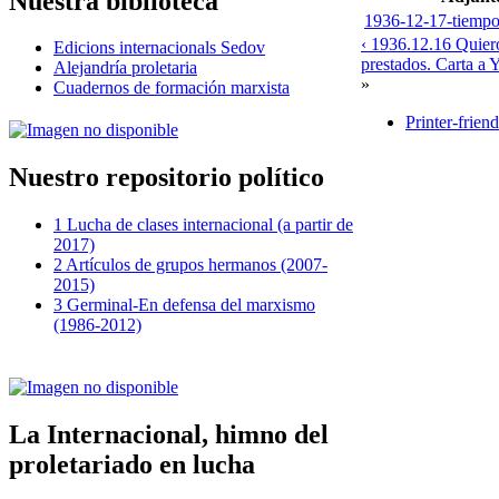
Nuestra biblioteca
1936-12-17-tiempo-
‹ 1936.12.16 Quiero
Edicions internacionals Sedov
prestados. Carta a 
Alejandría proletaria
»
Cuadernos de formación marxista
Printer-frien
Nuestro repositorio político
1 Lucha de clases internacional (a partir de
2017)
2 Artículos de grupos hermanos (2007-
2015)
3 Germinal-En defensa del marxismo
(1986-2012)
La Internacional, himno del
proletariado en lucha