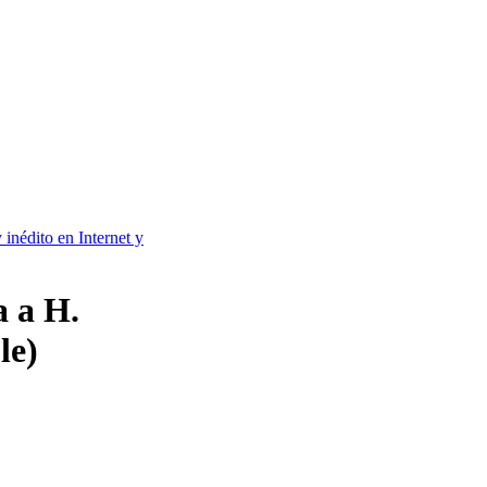
 inédito en Internet y
a a H.
le)