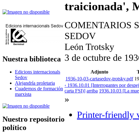
traicionada', 
COMENTARIOS S
SEDOV
León Trotsky
3 de octubre de 193
Nuestra biblioteca
Adjunto
Edicions internacionals
Sedov
1936-10-03-cartasedov-trotsky.pdf
1
Alejandría proletaria
‹ 1936.10.01 [Interrogantes por despej
Cuadernos de formación
carta FSI)]
arriba
1936.10.03 [La mue
marxista
»
Printer-friendly 
Nuestro repositorio
político