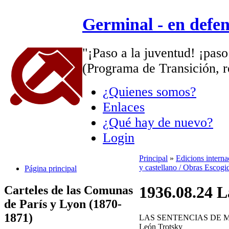
Germinal - en defe
"¡Paso a la juventud! ¡paso
(Programa de Transición, r
¿Quienes somos?
Enlaces
¿Qué hay de nuevo?
Login
Principal
»
Edicions intern
y castellano / Obras Escogi
Página principal
1936.08.24 L
Carteles de las Comunas
de París y Lyon (1870-
1871)
LAS SENTENCIAS DE 
León Trotsky