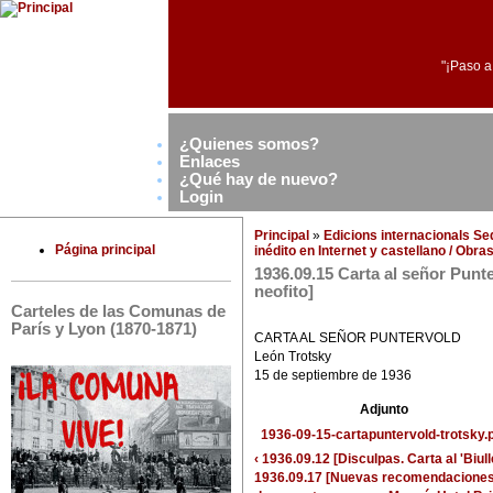
"¡Paso a
¿Quienes somos?
Enlaces
¿Qué hay de nuevo?
Login
Principal
»
Edicions internacionals S
Página principal
inédito en Internet y castellano / Obr
1936.09.15 Carta al señor Pun
neofito]
Carteles de las Comunas de
París y Lyon (1870-1871)
CARTA AL SEÑOR PUNTERVOLD
León Trotsky
15 de septiembre de 1936
Adjunto
1936-09-15-cartapuntervold-trotsky.
‹ 1936.09.12 [Disculpas. Carta al 'Biull
1936.09.17 [Nuevas recomendaciones.