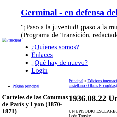
Germinal - en defensa d
"¡Paso a la juventud! ¡paso a la mu
(Programa de Transición, redactad
¿Quienes somos?
Enlaces
¿Qué hay de nuevo?
Login
Principal
»
Edicions internac
castellano / Obras Escogidas)
Página principal
1936.08.22 Un
Carteles de las Comunas
de París y Lyon (1870-
1871)
UN EPISODIO ESCLAR
León Trotsky