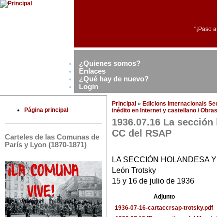
"¡Paso a
¿Quienes somos?
Enlaces
¿Qué hay de nuevo?
Login
Principal
»
Edicions internacionals S
Página principal
inédito en Internet y castellano / Obr
1936.07.16 La sección 
CC del RSAP
Carteles de las Comunas de
París y Lyon (1870-1871)
LA SECCIÓN HOLANDESA Y 
León Trotsky
15 y 16 de julio de 1936
Adjunto
1936-07-16-cartaccrsap-trotsky.pdf