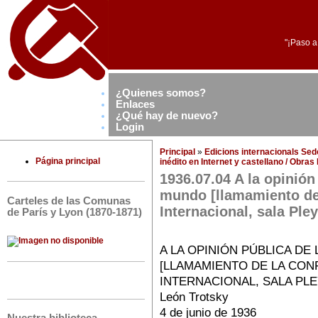
"¡Paso a
¿Quienes somos?
Enlaces
¿Qué hay de nuevo?
Login
Principal
»
Edicions internacionals Se
Página principal
inédito en Internet y castellano / Obra
1936.07.04 A la opinión
mundo [llamamiento de 
Carteles de las Comunas
Internacional, sala Ple
de París y Lyon (1870-1871)
A LA OPINIÓN PÚBLICA D
[LLAMAMIENTO DE LA CON
INTERNACIONAL, SALA PLE
León Trotsky
4 de junio de 1936