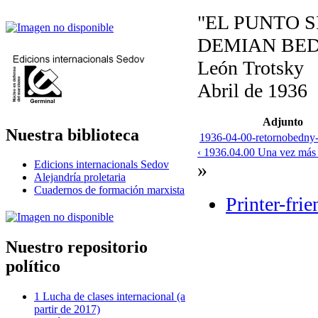
"EL PUNTO S
DEMIAN BE
León Trotsky
Abril de 1936
Adjunto
Nuestra biblioteca
1936-04-00-retornobedny-
‹ 1936.04.00 Una vez más s
Edicions internacionals Sedov
»
Alejandría proletaria
Cuadernos de formación marxista
Printer-fri
Nuestro repositorio
político
1 Lucha de clases internacional (a
partir de 2017)