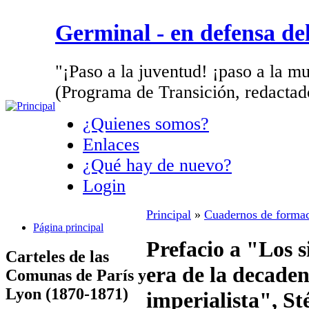
Germinal - en defensa d
"¡Paso a la juventud! ¡paso a la mu
(Programa de Transición, redactad
¿Quienes somos?
Enlaces
¿Qué hay de nuevo?
Login
Principal
»
Cuadernos de formac
Página principal
Prefacio a "Los s
Carteles de las
era de la decaden
Comunas de París y
Lyon (1870-1871)
imperialista", S