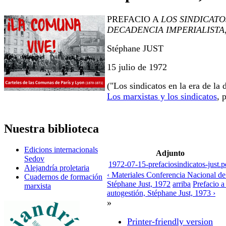
PREFACIO A
LOS SINDICATO
DECADENCIA IMPERIALISTA
Stéphane JUST
15 julio de 1972
("Los sindicatos en la era de la 
Los marxistas y los sindicatos
, 
Nuestra biblioteca
Edicions internacionals
Adjunto
Sedov
1972-07-15-prefaciosindicatos-just.p
Alejandría proletaria
‹ Materiales Conferencia Nacional de
Cuadernos de formación
Stéphane Just, 1972
arriba
Prefacio a
marxista
autogestión, Stéphane Just, 1973 ›
»
Printer-friendly version